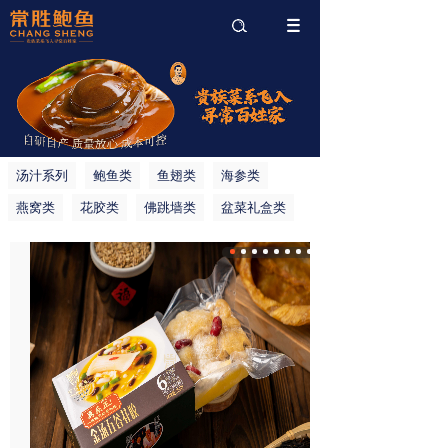
搜索
汤汁系列
鲍鱼类
鱼翅类
海参类
燕窝类
花胶类
佛跳墙类
盆菜礼盒类
常胜港仔翅