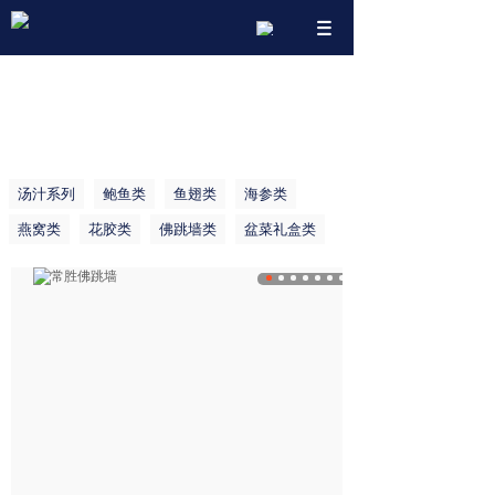
搜索
汤汁系列
鲍鱼类
鱼翅类
海参类
燕窝类
花胶类
佛跳墙类
盆菜礼盒类
常胜港仔翅