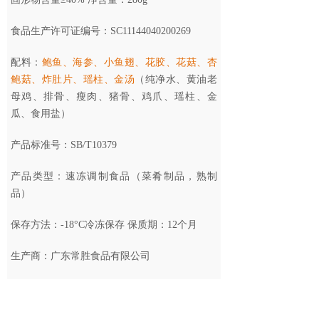
食品生产许可证编号：SC11144040200269
配料：
鲍鱼、海参、小鱼翅、花胶、花菇、杏
鲍菇、炸肚片、瑶柱、金汤
（纯净水、黄油老
母鸡、排骨、瘦肉、猪骨、鸡爪、瑶柱、金
瓜、食用盐）
产品标准号：SB/T10379
产品类型：速冻调制食品（菜肴制品，熟制
品）
保存方法：-18°C冷冻保存
保质期：
12个月
生产商：广东常胜食品有限公司
食品产地：广东省 珠海市