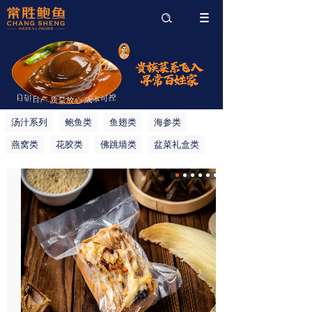
搜索
汤汁系列
鲍鱼类
鱼翅类
海参类
燕窝类
花胶类
佛跳墙类
盆菜礼盒类
常胜港仔翅